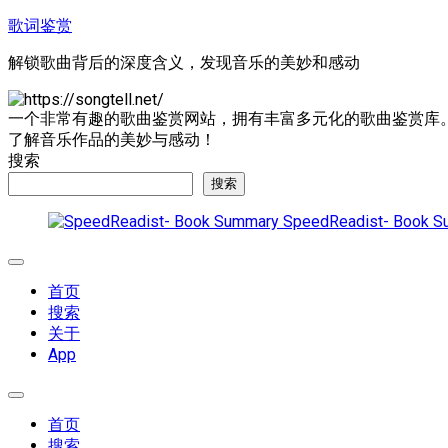
跳
歌词鉴赏
至
解锁歌曲背后的深度含义，发现音乐的美妙和感动
内
容
一个非常有趣的歌曲鉴赏网站，拥有丰富多元化的歌曲鉴赏库
了解音乐作品的美妙与感动！
搜索
搜索
SpeedReadist- Book S
展
开
首页
菜
搜索
单
关于
App
展
开
首页
菜
搜索