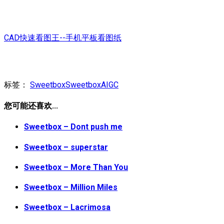
CAD快速看图王--手机平板看图纸
标签：
Sweetbox
SweetboxAIGC
您可能还喜欢...
Sweetbox – Dont push me
Sweetbox – superstar
Sweetbox – More Than You
Sweetbox – Million Miles
Sweetbox – Lacrimosa