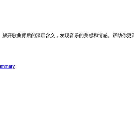
。解开歌曲背后的深层含义，发现音乐的美感和情感。帮助你更深
ummary