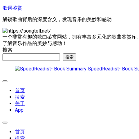
跳
歌词鉴赏
至
解锁歌曲背后的深度含义，发现音乐的美妙和感动
内
容
一个非常有趣的歌曲鉴赏网站，拥有丰富多元化的歌曲鉴赏库
了解音乐作品的美妙与感动！
搜索
搜索
SpeedReadist- Book S
展
开
首页
菜
搜索
单
关于
App
展
开
首页
菜
搜索