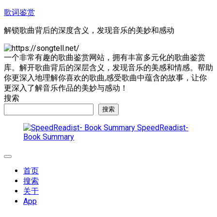
跳
歌词鉴赏
至
解锁歌曲背后的深度含义，发现音乐的美妙和感动
内
容
一个非常有趣的歌曲鉴赏网站，拥有丰富多元化的歌曲鉴赏
库。解开歌曲背后的深层含义，发现音乐的美感和情感。帮助
你更深入地理解你喜欢的歌曲,感受歌曲中蕴含的故事，让你
更深入了解音乐作品的美妙与感动！
搜索
搜索
SpeedReadist-
Book Summary
展
开
首页
菜
搜索
单
关于
App