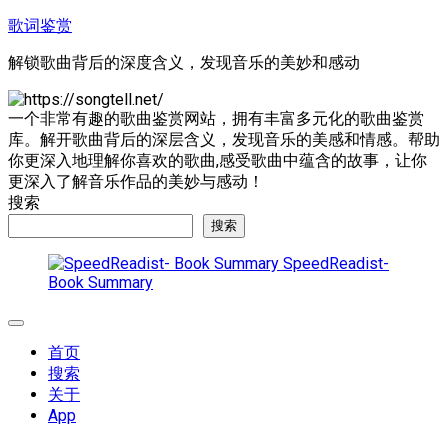
跳
歌词鉴赏
至
解锁歌曲背后的深度含义，发现音乐的美妙和感动
内
容
一个非常有趣的歌曲鉴赏网站，拥有丰富多元化的歌曲鉴赏
库。解开歌曲背后的深层含义，发现音乐的美感和情感。帮助
你更深入地理解你喜欢的歌曲,感受歌曲中蕴含的故事，让你
更深入了解音乐作品的美妙与感动！
搜索
搜索
SpeedReadist-
Book Summary
展
开
首页
菜
搜索
单
关于
App