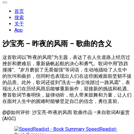
展
开
首页
菜
搜索
单
关于
App
沙宝亮 – 昨夜的风雨 – 歌曲的含义
这首歌词以“昨夜的风雨”为主题，表达了在人生道路上经历过
挫折和磨难后，重新扬帆起航的决心和勇气。歌词中用“跌跌
撞撞”、“岁月磨损了无畏倔强”等词语，生动地描绘了人生中
的坎坷和曲折，但同时也表现出人们在这些困难面前坚韧不拔
的品质。此外，歌词还提到“洗去一身尘埃踏过一路风霜”，表
现出人们在历经风雨后能够重新振作，迎接新的挑战和机遇。
整首歌词节奏明快，旋律动听，给人带来鼓舞和力量，让人们
在面对人生中的困难时能够坚定自己的信念，勇往直前。
@@如何评价: 沙宝亮-昨夜的风雨 歌曲作品 –来自歌词AI鉴赏
(AIGC)
SpeedReadist-