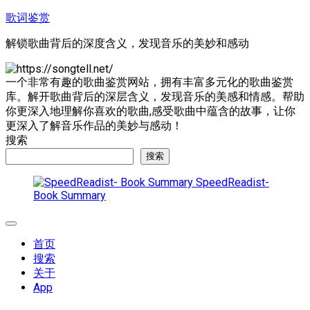
跳
歌词鉴赏
至
解锁歌曲背后的深度含义，发现音乐的美妙和感动
内
容
一个非常有趣的歌曲鉴赏网站，拥有丰富多元化的歌曲鉴赏
库。解开歌曲背后的深层含义，发现音乐的美感和情感。帮助
你更深入地理解你喜欢的歌曲,感受歌曲中蕴含的故事，让你
更深入了解音乐作品的美妙与感动！
搜索
搜索
SpeedReadist-
Book Summary
展
开
首页
菜
搜索
单
关于
App