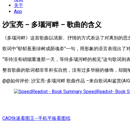
单
关于
App
沙宝亮 – 多瑙河畔 – 歌曲的含义
《多瑙河畔》这首歌曲以清新、抒情的方式表达了对离别的思
歌词中“郁郁葱葱绿树成荫魂牵”一句，用形象的语言表现出了
“等待没有硝烟重逢那一天，等待多瑙河畔的相见”这句歌词则
整首歌曲的歌词都非常朴实自然，没有过多华丽的修饰，却能
@@如何评价: 沙宝亮-多瑙河畔 歌曲作品 –来自歌词AI鉴赏(AIG
SpeedReadist- Book 
CAD快速看图王--手机平板看图纸