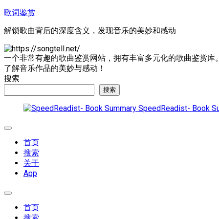
跳
歌词鉴赏
至
解锁歌曲背后的深度含义，发现音乐的美妙和感动
内
容
一个非常有趣的歌曲鉴赏网站，拥有丰富多元化的歌曲鉴赏库
了解音乐作品的美妙与感动！
搜索
搜索
SpeedReadist- Book S
展
开
首页
菜
搜索
单
关于
App
展
开
首页
菜
搜索