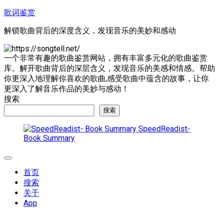
跳
歌词鉴赏
至
解锁歌曲背后的深度含义，发现音乐的美妙和感动
内
容
一个非常有趣的歌曲鉴赏网站，拥有丰富多元化的歌曲鉴赏
库。解开歌曲背后的深层含义，发现音乐的美感和情感。帮助
你更深入地理解你喜欢的歌曲,感受歌曲中蕴含的故事，让你
更深入了解音乐作品的美妙与感动！
搜索
搜索
SpeedReadist-
Book Summary
展
开
首页
菜
搜索
单
关于
App