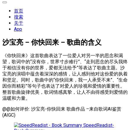
展
开
首页
菜
搜索
单
关于
App
沙宝亮 – 你快回来 – 歌曲的含义
《你快回来》这首歌曲表达了一位爱人对另一半的思念和渴
望，歌词中的“没有你，世界寸步难行”、“走到思念的尽头我终
于相信没有你的世界，爱都无法给予”等表达了歌曲主题。沙
宝亮的演唱中蕴含着深深的感情，让人感到他对这份爱的执着
和坚定。同时，歌曲中的“你快回来，我一人承受不来”、“生命
因你而精彩”等句子也表达了对爱人的珍视和爱情的重要性。
整首歌曲旋律优美，歌词情感真挚，让人不由得感受到爱情的
温暖和力量。
@@如何评价: 沙宝亮-你快回来 歌曲作品 –来自歌词AI鉴赏
(AIGC)
SpeedReadist-