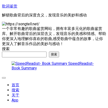
跳
歌词鉴赏
至
解锁歌曲背后的深度含义，发现音乐的美妙和感动
内
容
一个非常有趣的歌曲鉴赏网站，拥有丰富多元化的歌曲鉴赏
库。解开歌曲背后的深层含义，发现音乐的美感和情感。帮助
你更深入地理解你喜欢的歌曲,感受歌曲中蕴含的故事，让你
更深入了解音乐作品的美妙与感动！
搜索
搜索
SpeedReadist-
Book Summary
展
开
首页
菜
搜索
单
关于
App