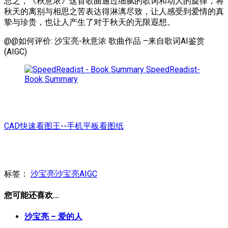
总之，《秋意浓》这首歌曲通过细腻的歌词和动人的旋律，将
秋天的离别与相思之苦表达得淋漓尽致，让人感受到爱情的真
挚与珍贵，也让人产生了对于秋天的无限遐想。
@@如何评价: 沙宝亮-秋意浓 歌曲作品 –来自歌词AI鉴赏
(AIGC)
SpeedReadist-
Book Summary
CAD快速看图王--手机平板看图纸
标签：
沙宝亮
沙宝亮AIGC
您可能还喜欢...
沙宝亮 – 爱的人