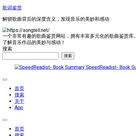
跳
歌词鉴赏
至
解锁歌曲背后的深度含义，发现音乐的美妙和感动
内
容
一个非常有趣的歌曲鉴赏网站，拥有丰富多元化的歌曲鉴赏库
了解音乐作品的美妙与感动！
搜索
搜索
SpeedReadist- Book S
展
开
首页
菜
搜索
单
关于
App
展
开
首页
菜
搜索