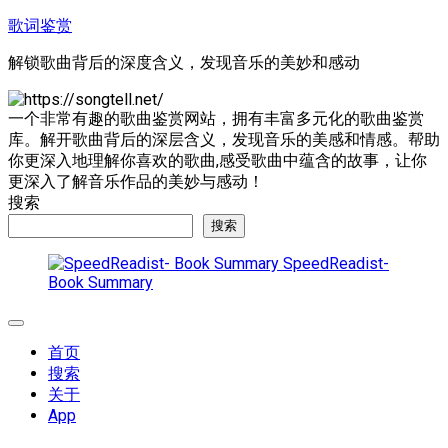
跳
歌词鉴赏
至
解锁歌曲背后的深度含义，发现音乐的美妙和感动
内
容
一个非常有趣的歌曲鉴赏网站，拥有丰富多元化的歌曲鉴赏
库。解开歌曲背后的深层含义，发现音乐的美感和情感。帮助
你更深入地理解你喜欢的歌曲,感受歌曲中蕴含的故事，让你
更深入了解音乐作品的美妙与感动！
搜索
搜索
SpeedReadist-
Book Summary
展
开
首页
菜
搜索
单
关于
App