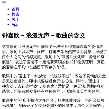
展
开
首页
菜
搜索
单
关于
App
钟嘉欣 – 浪漫无声 – 歌曲的含义
这首歌词《浪漫无声》描绘了一段平凡但充满温馨的爱情故
事。歌词中以风声、雨声、咖啡声等自然声音为背景，展现了
两个人之间的情感交流。歌词中的“浪漫并没凭证，爱意却有
痕迹”，表达了爱情不一定需要繁琐的仪式和物质证明，真正
的爱情在平凡中也能留下深刻的印记。
歌词中的“爱上了一种感觉，想躲躲不过”，表达了爱情的力量
是无法逃避的，即使想要躲避也无法抵挡。同时，“爱上了一
种方法，去到这样傻”，则表达了爱情是一种无法理性解释的
感觉，即使有时候显得有些傻傻的，但却是真实而美好的。
歌词中的“小店子挤涌太多声音，杯中咖啡转冷，为何又似烛
光晚餐”，则表达了即使身处拥挤的环境中，两个人之间的心