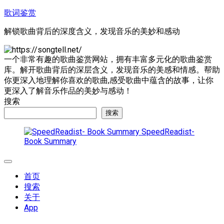
跳
歌词鉴赏
至
解锁歌曲背后的深度含义，发现音乐的美妙和感动
内
容
一个非常有趣的歌曲鉴赏网站，拥有丰富多元化的歌曲鉴赏
库。解开歌曲背后的深层含义，发现音乐的美感和情感。帮助
你更深入地理解你喜欢的歌曲,感受歌曲中蕴含的故事，让你
更深入了解音乐作品的美妙与感动！
搜索
搜索
SpeedReadist-
Book Summary
展
开
首页
菜
搜索
单
关于
App