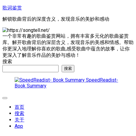
跳
歌词鉴赏
至
解锁歌曲背后的深度含义，发现音乐的美妙和感动
内
容
一个非常有趣的歌曲鉴赏网站，拥有丰富多元化的歌曲鉴赏
库。解开歌曲背后的深层含义，发现音乐的美感和情感。帮助
你更深入地理解你喜欢的歌曲,感受歌曲中蕴含的故事，让你
更深入了解音乐作品的美妙与感动！
搜索
搜索
SpeedReadist-
Book Summary
展
开
首页
菜
搜索
单
关于
App