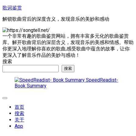
跳
歌词鉴赏
至
解锁歌曲背后的深度含义，发现音乐的美妙和感动
内
容
一个非常有趣的歌曲鉴赏网站，拥有丰富多元化的歌曲鉴赏
库。解开歌曲背后的深层含义，发现音乐的美感和情感。帮助
你更深入地理解你喜欢的歌曲,感受歌曲中蕴含的故事，让你
更深入了解音乐作品的美妙与感动！
搜索
搜索
SpeedReadist-
Book Summary
展
开
首页
菜
搜索
单
关于
App