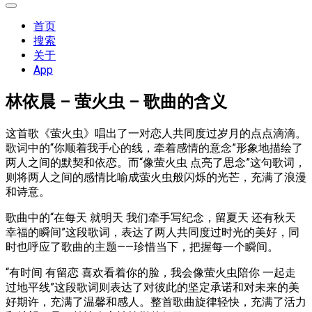
展
开
首页
菜
搜索
单
关于
App
林依晨 – 萤火虫 – 歌曲的含义
这首歌《萤火虫》唱出了一对恋人共同度过岁月的点点滴滴。
歌词中的“你顺着我手心的线，牵着感情的意念”形象地描绘了
两人之间的默契和依恋。而“像萤火虫 点亮了思念”这句歌词，
则将两人之间的感情比喻成萤火虫般闪烁的光芒，充满了浪漫
和诗意。
歌曲中的“在每天 就明天 我们牵手写纪念，留夏天 还有秋天
幸福的瞬间”这段歌词，表达了两人共同度过时光的美好，同
时也呼应了歌曲的主题——珍惜当下，把握每一个瞬间。
“有时间 有留恋 喜欢看着你的脸，我会像萤火虫陪你 一起走
过地平线”这段歌词则表达了对彼此的坚定承诺和对未来的美
好期许，充满了温馨和感人。整首歌曲旋律轻快，充满了活力