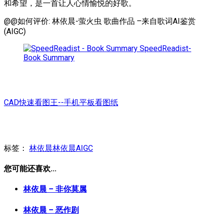
和希望，是一首让人心情愉悦的好歌。
@@如何评价: 林依晨-萤火虫 歌曲作品 –来自歌词AI鉴赏
(AIGC)
SpeedReadist-
Book Summary
CAD快速看图王--手机平板看图纸
标签：
林依晨
林依晨AIGC
您可能还喜欢...
林依晨 – 非你莫属
林依晨 – 恶作剧