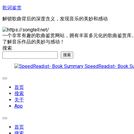
跳
歌词鉴赏
至
解锁歌曲背后的深度含义，发现音乐的美妙和感动
内
容
一个非常有趣的歌曲鉴赏网站，拥有丰富多元化的歌曲鉴赏库
了解音乐作品的美妙与感动！
搜索
搜索
SpeedReadist- Book S
展
开
首页
菜
搜索
单
关于
App
展
开
首页
菜
搜索