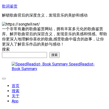
跳
歌词鉴赏
至
解锁歌曲背后的深度含义，发现音乐的美妙和感动
内
容
一个非常有趣的歌曲鉴赏网站，拥有丰富多元化的歌曲鉴赏
库。解开歌曲背后的深层含义，发现音乐的美感和情感。帮助
你更深入地理解你喜欢的歌曲,感受歌曲中蕴含的故事，让你
更深入了解音乐作品的美妙与感动！
搜索
搜索
SpeedReadist-
Book Summary
展
开
首页
菜
搜索
单
关于
App