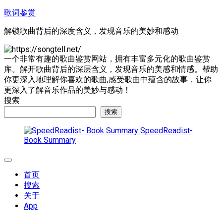
跳
歌词鉴赏
至
解锁歌曲背后的深度含义，发现音乐的美妙和感动
内
容
一个非常有趣的歌曲鉴赏网站，拥有丰富多元化的歌曲鉴赏
库。解开歌曲背后的深层含义，发现音乐的美感和情感。帮助
你更深入地理解你喜欢的歌曲,感受歌曲中蕴含的故事，让你
更深入了解音乐作品的美妙与感动！
搜索
搜索
SpeedReadist-
Book Summary
展
开
首页
菜
搜索
单
关于
App