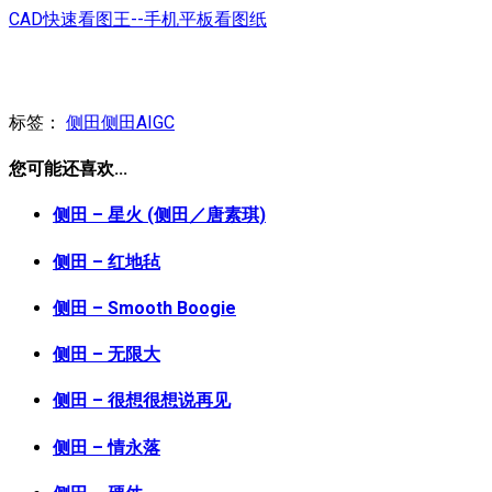
CAD快速看图王--手机平板看图纸
标签：
侧田
侧田AIGC
您可能还喜欢...
侧田 – 星火 (侧田／唐素琪)
侧田 – 红地毡
侧田 – Smooth Boogie
侧田 – 无限大
侧田 – 很想很想说再见
侧田 – 情永落