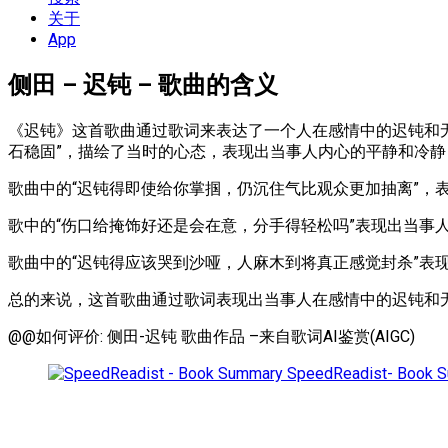
单
关于
App
侧田 – 迟钝 – 歌曲的含义
《迟钝》这首歌曲通过歌词来表达了一个人在感情中的迟钝和无
石稳固”，描绘了当时的心态，表现出当事人内心的平静和冷
歌曲中的“迟钝得即使给你掌掴，仍沉住气比观众更加抽离”，
歌中的“伤口给掩饰好还是会在意，分手得轻松吗”表现出当事
歌曲中的“迟钝得应该哭到沙哑，人麻木到将真正感觉封杀”表
总的来说，这首歌曲通过歌词表现出当事人在感情中的迟钝和
@@如何评价: 侧田-迟钝 歌曲作品 –来自歌词AI鉴赏(AIGC)
SpeedReadist- Book 