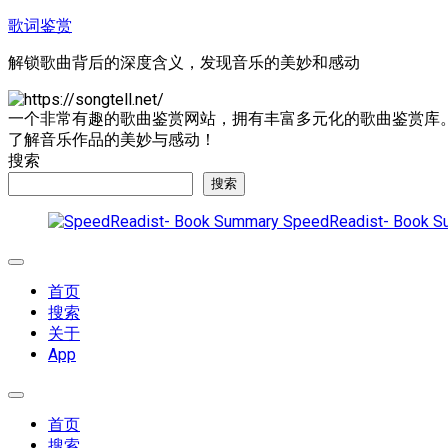
跳
歌词鉴赏
至
解锁歌曲背后的深度含义，发现音乐的美妙和感动
内
容
一个非常有趣的歌曲鉴赏网站，拥有丰富多元化的歌曲鉴赏库
了解音乐作品的美妙与感动！
搜索
搜索
SpeedReadist- Book S
展
开
首页
菜
搜索
单
关于
App
展
开
首页
菜
搜索