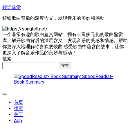
跳
歌词鉴赏
至
解锁歌曲背后的深度含义，发现音乐的美妙和感动
内
容
一个非常有趣的歌曲鉴赏网站，拥有丰富多元化的歌曲鉴赏
库。解开歌曲背后的深层含义，发现音乐的美感和情感。帮助
你更深入地理解你喜欢的歌曲,感受歌曲中蕴含的故事，让你
更深入了解音乐作品的美妙与感动！
搜索
搜索
SpeedReadist-
Book Summary
展
开
首页
菜
搜索
单
关于
App