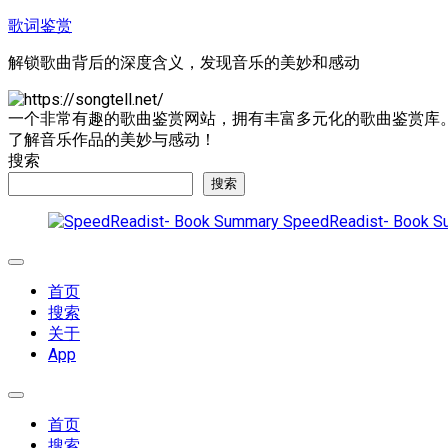
跳
歌词鉴赏
至
解锁歌曲背后的深度含义，发现音乐的美妙和感动
内
容
一个非常有趣的歌曲鉴赏网站，拥有丰富多元化的歌曲鉴赏库
了解音乐作品的美妙与感动！
搜索
搜索
SpeedReadist- Book S
展
开
首页
菜
搜索
单
关于
App
展
开
首页
菜
搜索