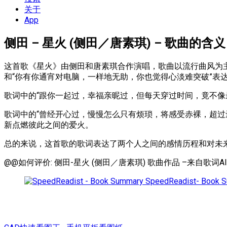
单
关于
App
侧田 – 星火 (侧田／唐素琪) – 歌曲的含义
这首歌《星火》由侧田和唐素琪合作演唱，歌曲以流行曲风为
和“你有你通宵对电脑，一样地无助，你也觉得心淡难突破”表
歌词中的“跟你一起过，幸福亲昵过，但每天穿过时间，竟不
歌词中的“曾经开心过，慢慢怎么只有烦琐，将感受赤裸，超
新点燃彼此之间的爱火。
总的来说，这首歌的歌词表达了两个人之间的感情历程和对未
@@如何评价: 侧田-星火 (侧田／唐素琪) 歌曲作品 –来自歌词AI鉴
SpeedReadist- Book 