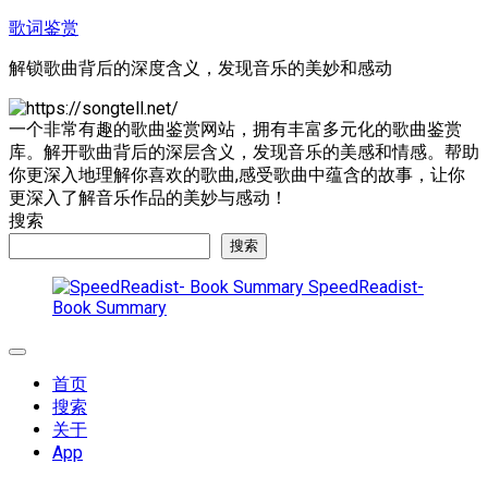
跳
歌词鉴赏
至
解锁歌曲背后的深度含义，发现音乐的美妙和感动
内
容
一个非常有趣的歌曲鉴赏网站，拥有丰富多元化的歌曲鉴赏
库。解开歌曲背后的深层含义，发现音乐的美感和情感。帮助
你更深入地理解你喜欢的歌曲,感受歌曲中蕴含的故事，让你
更深入了解音乐作品的美妙与感动！
搜索
搜索
SpeedReadist-
Book Summary
展
开
首页
菜
搜索
单
关于
App