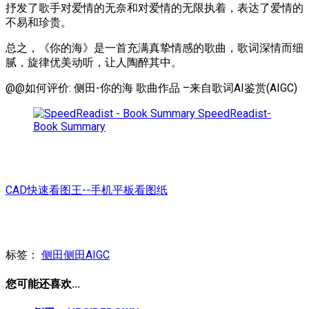
抒发了歌手对爱情的无奈和对爱情的无限执着，表达了爱情的
不易和珍贵。
总之，《你的海》是一首充满真挚情感的歌曲，歌词深情而细
腻，旋律优美动听，让人陶醉其中。
@@如何评价: 侧田-你的海 歌曲作品 –来自歌词AI鉴赏(AIGC)
SpeedReadist-
Book Summary
CAD快速看图王--手机平板看图纸
标签：
侧田
侧田AIGC
您可能还喜欢...