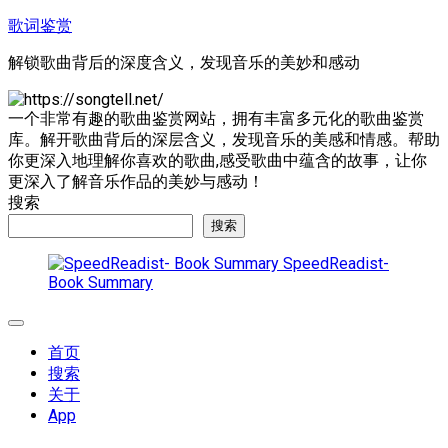
跳
歌词鉴赏
至
解锁歌曲背后的深度含义，发现音乐的美妙和感动
内
容
一个非常有趣的歌曲鉴赏网站，拥有丰富多元化的歌曲鉴赏
库。解开歌曲背后的深层含义，发现音乐的美感和情感。帮助
你更深入地理解你喜欢的歌曲,感受歌曲中蕴含的故事，让你
更深入了解音乐作品的美妙与感动！
搜索
搜索
SpeedReadist-
Book Summary
展
开
首页
菜
搜索
单
关于
App