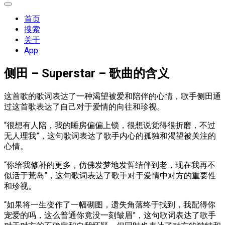
展
开
首页
菜
搜索
单
关于
App
侧田 – Superstar – 歌曲的含义
这首歌的歌词表达了一种渴望被爱和陪伴的心情，歌手侧田通
过这首歌表达了自己对于爱情的向往和珍视。
“很想有人陪，我的睡房偏偏上锁，很想说觉得很折磨，不过
无人理我”，这句歌词表达了歌手内心的孤独和渴望被关注的
心情。
“你给我修补的更多，仿佛发梦地发誓结伴到老，现在我再不
似活于荒岛”，这句歌词表达了歌手对于爱情中对方的重要性
和珍视。
“如果将一生变作了一幅砌图，遗失角落终于找到，我配得你
宠爱的吗，这么普通你竟没一刻皱眉”，这句歌词表达了歌手