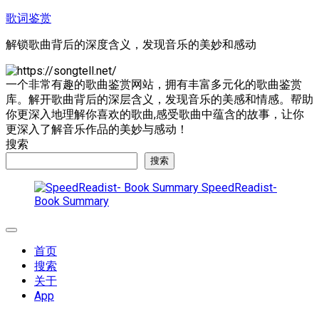
跳
歌词鉴赏
至
解锁歌曲背后的深度含义，发现音乐的美妙和感动
内
容
一个非常有趣的歌曲鉴赏网站，拥有丰富多元化的歌曲鉴赏
库。解开歌曲背后的深层含义，发现音乐的美感和情感。帮助
你更深入地理解你喜欢的歌曲,感受歌曲中蕴含的故事，让你
更深入了解音乐作品的美妙与感动！
搜索
搜索
SpeedReadist-
Book Summary
展
开
首页
菜
搜索
单
关于
App