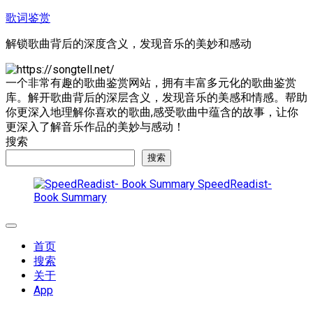
跳
歌词鉴赏
至
解锁歌曲背后的深度含义，发现音乐的美妙和感动
内
容
一个非常有趣的歌曲鉴赏网站，拥有丰富多元化的歌曲鉴赏
库。解开歌曲背后的深层含义，发现音乐的美感和情感。帮助
你更深入地理解你喜欢的歌曲,感受歌曲中蕴含的故事，让你
更深入了解音乐作品的美妙与感动！
搜索
搜索
SpeedReadist-
Book Summary
展
开
首页
菜
搜索
单
关于
App