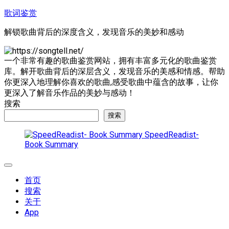
跳
歌词鉴赏
至
解锁歌曲背后的深度含义，发现音乐的美妙和感动
内
容
一个非常有趣的歌曲鉴赏网站，拥有丰富多元化的歌曲鉴赏
库。解开歌曲背后的深层含义，发现音乐的美感和情感。帮助
你更深入地理解你喜欢的歌曲,感受歌曲中蕴含的故事，让你
更深入了解音乐作品的美妙与感动！
搜索
搜索
SpeedReadist-
Book Summary
展
开
首页
菜
搜索
单
关于
App