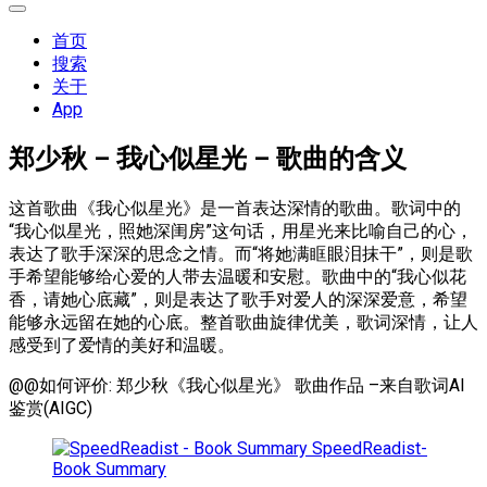
展
开
首页
菜
搜索
单
关于
App
郑少秋 – 我心似星光 – 歌曲的含义
这首歌曲《我心似星光》是一首表达深情的歌曲。歌词中的
“我心似星光，照她深闺房”这句话，用星光来比喻自己的心，
表达了歌手深深的思念之情。而“将她满眶眼泪抹干”，则是歌
手希望能够给心爱的人带去温暖和安慰。歌曲中的“我心似花
香，请她心底藏”，则是表达了歌手对爱人的深深爱意，希望
能够永远留在她的心底。整首歌曲旋律优美，歌词深情，让人
感受到了爱情的美好和温暖。
@@如何评价: 郑少秋《我心似星光》 歌曲作品 –来自歌词AI
鉴赏(AIGC)
SpeedReadist-
Book Summary