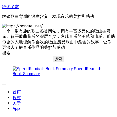
跳
歌词鉴赏
至
解锁歌曲背后的深度含义，发现音乐的美妙和感动
内
容
一个非常有趣的歌曲鉴赏网站，拥有丰富多元化的歌曲鉴赏
库。解开歌曲背后的深层含义，发现音乐的美感和情感。帮助
你更深入地理解你喜欢的歌曲,感受歌曲中蕴含的故事，让你
更深入了解音乐作品的美妙与感动！
搜索
搜索
SpeedReadist-
Book Summary
展
开
首页
菜
搜索
单
关于
App