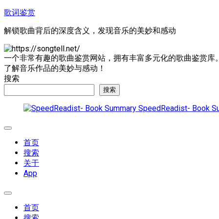
跳
歌词鉴赏
至
解锁歌曲背后的深度含义，发现音乐的美妙和感动
内
容
一个非常有趣的歌曲鉴赏网站，拥有丰富多元化的歌曲鉴赏库
了解音乐作品的美妙与感动！
搜索
搜索
SpeedReadist- Book S
展
开
首页
菜
搜索
单
关于
App
展
开
首页
菜
搜索