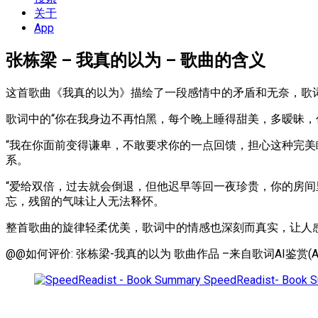
单
关于
App
张栋梁 – 我真的以为 – 歌曲的含义
这首歌曲《我真的以为》描绘了一段感情中的矛盾和无奈，歌
歌词中的“你在我身边不再怕黑，每个晚上睡得甜美，多暧昧
“我在你面前变得谦卑，不敢要求你的一点回馈，担心这种完
系。
“爱给双倍，过去就会倒退，但他迟早等回一夜珍贵，你的房
忘，残留的气味让人无法释怀。
整首歌曲的旋律轻柔优美，歌词中的情感也深刻而真实，让人
@@如何评价: 张栋梁-我真的以为 歌曲作品 –来自歌词AI鉴赏(AI
SpeedReadist- Book 