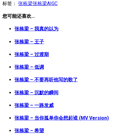
标签：
张栋梁
张栋梁AIGC
您可能还喜欢...
张栋梁 – 我真的以为
张栋梁 – 王子
张栋梁 – 过渡期
张栋梁 – 低调
张栋梁 – 不要再听他写的歌了
张栋梁 – 沉默的瞬间
张栋梁 – 一路发威
张栋梁 – 当你孤单你会想起谁 (MV Version)
张栋梁 – 希望