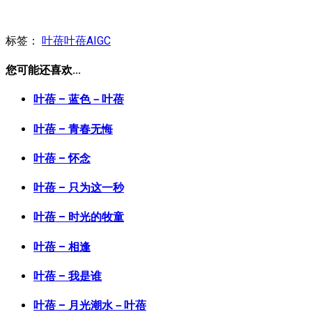
标签：
叶蓓
叶蓓AIGC
您可能还喜欢...
叶蓓 – 蓝色－叶蓓
叶蓓 – 青春无悔
叶蓓 – 怀念
叶蓓 – 只为这一秒
叶蓓 – 时光的牧童
叶蓓 – 相逢
叶蓓 – 我是谁
叶蓓 – 月光潮水－叶蓓