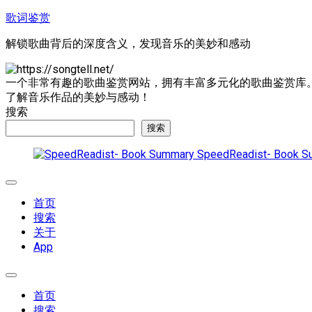
跳
歌词鉴赏
至
解锁歌曲背后的深度含义，发现音乐的美妙和感动
内
容
一个非常有趣的歌曲鉴赏网站，拥有丰富多元化的歌曲鉴赏库
了解音乐作品的美妙与感动！
搜索
搜索
SpeedReadist- Book S
展
开
首页
菜
搜索
单
关于
App
展
开
首页
菜
搜索