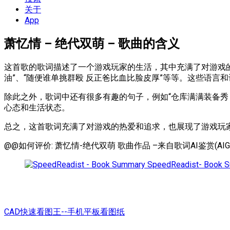
单
关于
App
萧忆情 – 绝代双萌 – 歌曲的含义
这首歌的歌词描述了一个游戏玩家的生活，其中充满了对游戏
油”、“随便谁单挑群殴 反正爸比血比脸皮厚”等等。这些语
除此之外，歌词中还有很多有趣的句子，例如“仓库满满装备秀 
心态和生活状态。
总之，这首歌词充满了对游戏的热爱和追求，也展现了游戏玩
@@如何评价: 萧忆情-绝代双萌 歌曲作品 –来自歌词AI鉴赏(AIG
SpeedReadist- Book 
CAD快速看图王--手机平板看图纸