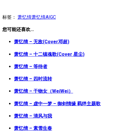
标签：
萧忆情
萧忆情AIGC
您可能还喜欢...
萧忆情 – 无敌(Cover邓超)
萧忆情 – 十二镇魂歌(Cover 星尘)
萧忆情 – 等待者
萧忆情 – 四时流转
萧忆情 – 干物女（WeiWei）
萧忆情 – 虚中一梦 – 御剑情缘 羁绊主题歌
萧忆情 – 清风与我
萧忆情 – 素雪生春