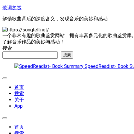
跳
歌词鉴赏
至
解锁歌曲背后的深度含义，发现音乐的美妙和感动
内
容
一个非常有趣的歌曲鉴赏网站，拥有丰富多元化的歌曲鉴赏库
了解音乐作品的美妙与感动！
搜索
搜索
SpeedReadist- Book S
展
开
首页
菜
搜索
单
关于
App
展
开
首页
菜
搜索