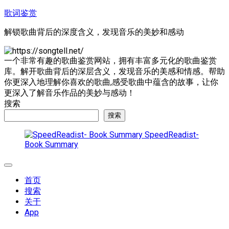
跳
歌词鉴赏
至
解锁歌曲背后的深度含义，发现音乐的美妙和感动
内
容
一个非常有趣的歌曲鉴赏网站，拥有丰富多元化的歌曲鉴赏
库。解开歌曲背后的深层含义，发现音乐的美感和情感。帮助
你更深入地理解你喜欢的歌曲,感受歌曲中蕴含的故事，让你
更深入了解音乐作品的美妙与感动！
搜索
搜索
SpeedReadist-
Book Summary
展
开
首页
菜
搜索
单
关于
App