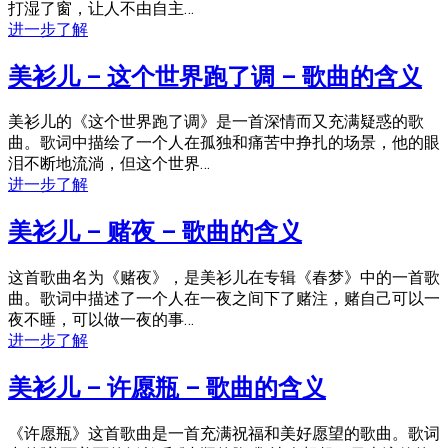
打湿了窗，让人不由自主…
进一步了解
美衫儿 – 这个世界跑了调 – 歌曲的含义
美衫儿的《这个世界跑了调》是一首深情而又充满疑惑的歌
曲。歌词中描绘了一个人在孤独和痛苦中挣扎的场景，他的眼
泪不断地流淌，但这个世界…
进一步了解
美衫儿 – 赌夜 – 歌曲的含义
这首歌曲名为《赌夜》，是美衫儿在专辑《春梦》中的一首歌
曲。歌词中描述了一个人在一夜之间下了赌注，赌自己可以一
夜不睡，可以做一夜的事…
进一步了解
美衫儿 – 许愿瓶 – 歌曲的含义
《许愿瓶》这首歌曲是一首充满祝福和美好愿望的歌曲。歌词