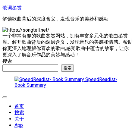
跳
歌词鉴赏
至
解锁歌曲背后的深度含义，发现音乐的美妙和感动
内
容
一个非常有趣的歌曲鉴赏网站，拥有丰富多元化的歌曲鉴赏
库。解开歌曲背后的深层含义，发现音乐的美感和情感。帮助
你更深入地理解你喜欢的歌曲,感受歌曲中蕴含的故事，让你
更深入了解音乐作品的美妙与感动！
搜索
搜索
SpeedReadist-
Book Summary
展
开
首页
菜
搜索
单
关于
App