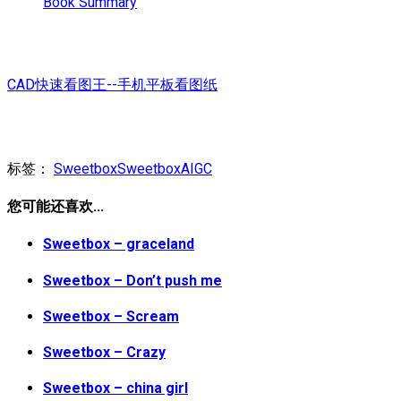
Book Summary
CAD快速看图王--手机平板看图纸
标签：
Sweetbox
SweetboxAIGC
您可能还喜欢...
Sweetbox – graceland
Sweetbox – Don’t push me
Sweetbox – Scream
Sweetbox – Crazy
Sweetbox – china girl