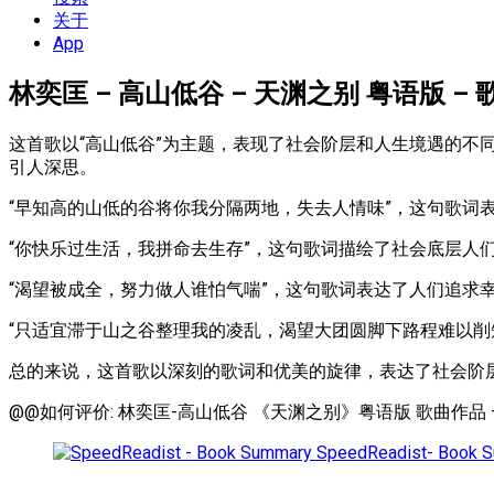
单
关于
App
林奕匡 – 高山低谷 – 天渊之别 粤语版 –
这首歌以“高山低谷”为主题，表现了社会阶层和人生境遇的不
引人深思。
“早知高的山低的谷将你我分隔两地，失去人情味”，这句歌词
“你快乐过生活，我拼命去生存”，这句歌词描绘了社会底层人
“渴望被成全，努力做人谁怕气喘”，这句歌词表达了人们追求
“只适宜滞于山之谷整理我的凌乱，渴望大团圆脚下路程难以
总的来说，这首歌以深刻的歌词和优美的旋律，表达了社会阶
@@如何评价: 林奕匡-高山低谷 《天渊之别》粤语版 歌曲作品 –来
SpeedReadist- Book 