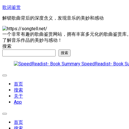
跳
歌词鉴赏
至
解锁歌曲背后的深度含义，发现音乐的美妙和感动
内
容
一个非常有趣的歌曲鉴赏网站，拥有丰富多元化的歌曲鉴赏库
了解音乐作品的美妙与感动！
搜索
搜索
SpeedReadist- Book S
展
开
首页
菜
搜索
单
关于
App
展
开
首页
菜
搜索