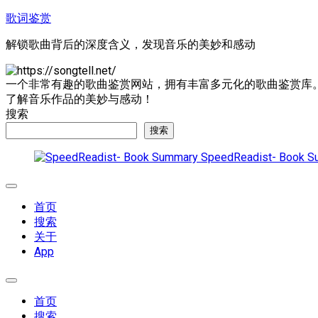
跳
歌词鉴赏
至
解锁歌曲背后的深度含义，发现音乐的美妙和感动
内
容
一个非常有趣的歌曲鉴赏网站，拥有丰富多元化的歌曲鉴赏库
了解音乐作品的美妙与感动！
搜索
搜索
SpeedReadist- Book S
展
开
首页
菜
搜索
单
关于
App
展
开
首页
菜
搜索