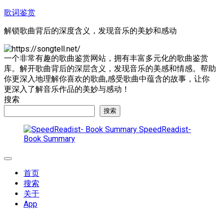
跳
歌词鉴赏
至
解锁歌曲背后的深度含义，发现音乐的美妙和感动
内
容
一个非常有趣的歌曲鉴赏网站，拥有丰富多元化的歌曲鉴赏
库。解开歌曲背后的深层含义，发现音乐的美感和情感。帮助
你更深入地理解你喜欢的歌曲,感受歌曲中蕴含的故事，让你
更深入了解音乐作品的美妙与感动！
搜索
搜索
SpeedReadist-
Book Summary
展
开
首页
菜
搜索
单
关于
App