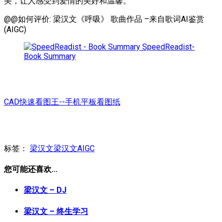
美，让人感受到爱情的美好和温馨。
@@如何评价: 梁汉文《呼吸》 歌曲作品 –来自歌词AI鉴赏
(AIGC)
SpeedReadist-
Book Summary
CAD快速看图王--手机平板看图纸
标签：
梁汉文
梁汉文AIGC
您可能还喜欢...
梁汉文 – DJ
梁汉文 – 终生学习