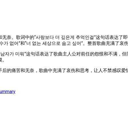
无奈。歌词中的“사랑보다 더 깊은게 추억인걸”这句话表达
열수가 없어”和“너 없는 세상으로 숨고 싶어”。整首歌曲充满
둔 너란 남자가 미워”这句话表达了歌曲主人公对前任的怨恨和不
摸。
手后的痛苦和无奈，歌曲中充满了哀伤和思考，让人不禁感叹爱
Summary