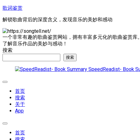
跳
歌词鉴赏
至
解锁歌曲背后的深度含义，发现音乐的美妙和感动
内
容
一个非常有趣的歌曲鉴赏网站，拥有丰富多元化的歌曲鉴赏库
了解音乐作品的美妙与感动！
搜索
搜索
SpeedReadist- Book S
展
开
首页
菜
搜索
单
关于
App
展
开
首页
菜
搜索