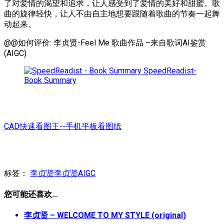
了对爱情的渴望和追求，让人感受到了爱情的美好和甜蜜。歌
曲的旋律轻快，让人不由自主地想要跟随着歌曲的节奏一起舞
动起来。
@@如何评价: 李贞贤-Feel Me 歌曲作品 –来自歌词AI鉴赏
(AIGC)
SpeedReadist-
Book Summary
CAD快速看图王--手机平板看图纸
标签：
李贞贤
李贞贤AIGC
您可能还喜欢...
李贞贤 – WELCOME TO MY STYLE (original)