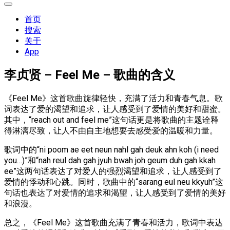
展
开
首页
菜
搜索
单
关于
App
李贞贤 – Feel Me – 歌曲的含义
《Feel Me》这首歌曲旋律轻快，充满了活力和青春气息。歌
词表达了爱的渴望和追求，让人感受到了爱情的美好和甜蜜。
其中，“reach out and feel me”这句话更是将歌曲的主题诠释
得淋漓尽致，让人不由自主地想要去感受爱的温暖和力量。
歌词中的“ni poom ae eet neun nahl gah deuk ahn koh (i need
you…)”和“nah reul dah gah jyuh bwah joh geum duh gah kkah
ee”这两句话表达了对爱人的强烈渴望和追求，让人感受到了
爱情的悸动和心跳。同时，歌曲中的“sarang eul neu kkyuh”这
句话也表达了对爱情的追求和渴望，让人感受到了爱情的美好
和浪漫。
总之，《Feel Me》这首歌曲充满了青春和活力，歌词中表达