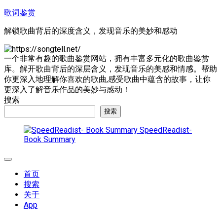
跳
歌词鉴赏
至
解锁歌曲背后的深度含义，发现音乐的美妙和感动
内
容
一个非常有趣的歌曲鉴赏网站，拥有丰富多元化的歌曲鉴赏
库。解开歌曲背后的深层含义，发现音乐的美感和情感。帮助
你更深入地理解你喜欢的歌曲,感受歌曲中蕴含的故事，让你
更深入了解音乐作品的美妙与感动！
搜索
搜索
SpeedReadist-
Book Summary
展
开
首页
菜
搜索
单
关于
App