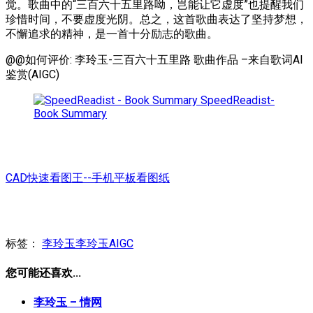
觉。歌曲中的“三百六十五里路呦，岂能让它虚度”也提醒我们
珍惜时间，不要虚度光阴。总之，这首歌曲表达了坚持梦想，
不懈追求的精神，是一首十分励志的歌曲。
@@如何评价: 李玲玉-三百六十五里路 歌曲作品 –来自歌词AI
鉴赏(AIGC)
SpeedReadist-
Book Summary
CAD快速看图王--手机平板看图纸
标签：
李玲玉
李玲玉AIGC
您可能还喜欢...
李玲玉 – 情网