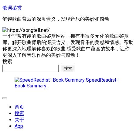
跳
歌词鉴赏
至
解锁歌曲背后的深度含义，发现音乐的美妙和感动
内
容
一个非常有趣的歌曲鉴赏网站，拥有丰富多元化的歌曲鉴赏
库。解开歌曲背后的深层含义，发现音乐的美感和情感。帮助
你更深入地理解你喜欢的歌曲,感受歌曲中蕴含的故事，让你
更深入了解音乐作品的美妙与感动！
搜索
搜索
SpeedReadist-
Book Summary
展
开
首页
菜
搜索
单
关于
App