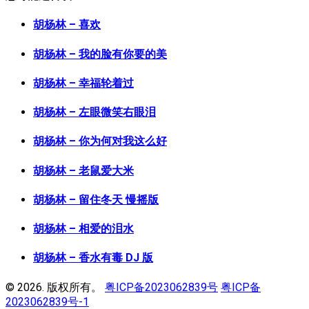
胡杨林 – 喜欢
胡杨林 – 我的脸有你要的美
胡杨林 – 幸福轮着过
胡杨林 – 左眼微笑右眼泪
胡杨林 – 你为何对我这么好
胡杨林 – 老鼠爱大米
胡杨林 – 留住冬天 慢摇版
胡杨林 – 相爱的泪水
胡杨林 – 香水有毒 DJ 版
© 2026. 版权所有。
粤ICP备2023062839号
粤ICP备
2023062839号-1