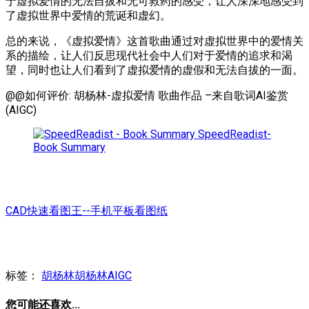
于虚拟爱情的无法自拔和无可救药的感受，让人深深地感受到
了虚拟世界中爱情的荒诞和虚幻。
总的来说，《虚拟爱情》这首歌曲通过对虚拟世界中的爱情关
系的描绘，让人们反思现代社会中人们对于爱情的追求和渴
望，同时也让人们看到了虚拟爱情的虚假和无法自拔的一面。
@@如何评价: 胡杨林-虚拟爱情 歌曲作品 –来自歌词AI鉴赏
(AIGC)
SpeedReadist-
Book Summary
CAD快速看图王--手机平板看图纸
标签：
胡杨林
胡杨林AIGC
您可能还喜欢...