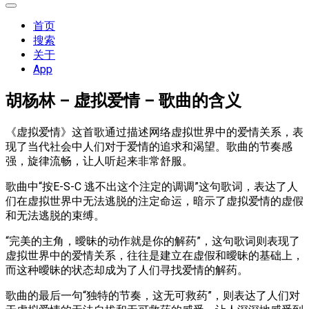
展
开
首页
菜
搜索
单
关于
App
胡杨林 – 虚拟爱情 – 歌曲的含义
《虚拟爱情》这首歌通过描述网络虚拟世界中的爱情关系，表
现了当代社会中人们对于爱情的追求和渴望。歌曲的节奏感
强，旋律流畅，让人听起来非常舒服。
歌曲中“按E-S-C 逃不出这个注定的调调”这句歌词，表达了人
们在虚拟世界中无法逃脱的注定命运，暗示了虚拟爱情的虚假
和无法逃脱的束缚。
“完美的主角，曖昧的动作就是你的解药”，这句歌词则表现了
虚拟世界中的爱情关系，往往是建立在虚假和曖昧的基础上，
而这种曖昧的状态却成为了人们寻找爱情的解药。
歌曲的最后一句“独特的节奏，这无可救药”，则表达了人们对