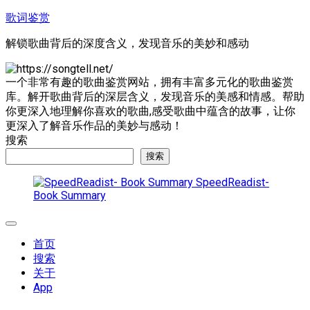
跳
歌词鉴赏
至
解锁歌曲背后的深度含义，发现音乐的美妙和感动
内
容
一个非常有趣的歌曲鉴赏网站，拥有丰富多元化的歌曲鉴赏
库。解开歌曲背后的深层含义，发现音乐的美感和情感。帮助
你更深入地理解你喜欢的歌曲,感受歌曲中蕴含的故事，让你
更深入了解音乐作品的美妙与感动！
搜索
搜索
SpeedReadist-
Book Summary
展
开
首页
菜
搜索
单
关于
App