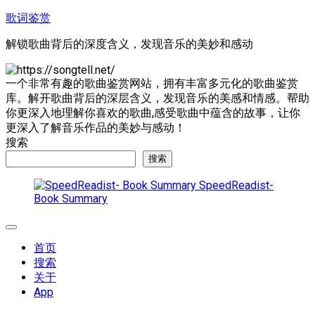
跳
歌词鉴赏
至
解锁歌曲背后的深度含义，发现音乐的美妙和感动
内
容
一个非常有趣的歌曲鉴赏网站，拥有丰富多元化的歌曲鉴赏
库。解开歌曲背后的深层含义，发现音乐的美感和情感。帮助
你更深入地理解你喜欢的歌曲,感受歌曲中蕴含的故事，让你
更深入了解音乐作品的美妙与感动！
搜索
搜索
SpeedReadist-
Book Summary
展
开
首页
菜
搜索
单
关于
App