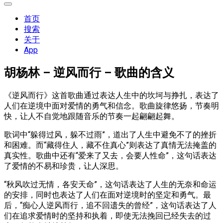
展
开
首页
菜
搜索
单
关于
App
胡杨林 – 逆风而行 – 歌曲的含义
《逆风而行》这首歌曲通过表达人生中的坎坷与挣扎，表达了
人们在逆境中面对爱情的勇气和信念。歌曲旋律悠扬，节奏明
快，让人不自觉地跟随音乐的节奏一起翩翩起舞。
歌词中“躲得过风，躲不过雨”，道出了人生中避免不了的挫折
和困难。而“藏得住人，藏不住真心”则表达了真情无法掩盖的
真实性。歌曲中还有“爱来了又去，会要人性命”，这句话表达
了爱情的不易和珍贵，让人深思。
“秋风吹过无情，各安天命”，这句话表达了人生的无奈和命运
的安排，同时也表达了人们在面对逆境时的坚定和勇气。最
后，“痴心人逆风而行，追不回遗失的曾经”，这句话表达了人
们在追求爱情时的坚持和执着，即使无法挽回已经失去的过