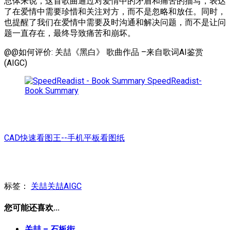
总体来说，这首歌曲通过对爱情中的矛盾和痛苦的描写，表达
了在爱情中需要珍惜和关注对方，而不是忽略和放任。同时，
也提醒了我们在爱情中需要及时沟通和解决问题，而不是让问
题一直存在，最终导致痛苦和崩坏。
@@如何评价: 关喆《黑白》 歌曲作品 –来自歌词AI鉴赏
(AIGC)
SpeedReadist-
Book Summary
CAD快速看图王--手机平板看图纸
标签：
关喆
关喆AIGC
您可能还喜欢...
关喆 – 石板街