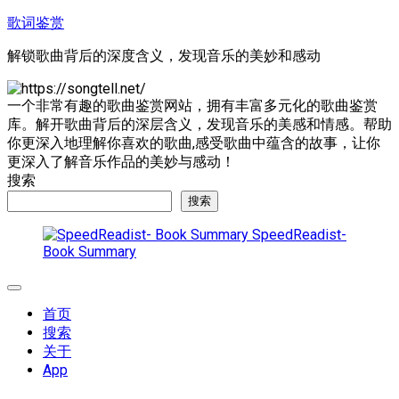
跳
歌词鉴赏
至
解锁歌曲背后的深度含义，发现音乐的美妙和感动
内
容
一个非常有趣的歌曲鉴赏网站，拥有丰富多元化的歌曲鉴赏
库。解开歌曲背后的深层含义，发现音乐的美感和情感。帮助
你更深入地理解你喜欢的歌曲,感受歌曲中蕴含的故事，让你
更深入了解音乐作品的美妙与感动！
搜索
搜索
SpeedReadist-
Book Summary
展
开
首页
菜
搜索
单
关于
App