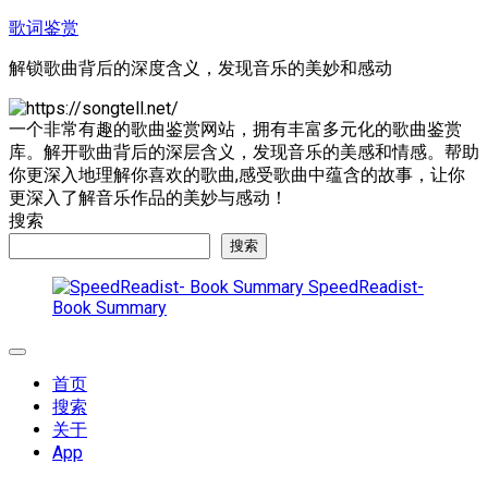
跳
歌词鉴赏
至
解锁歌曲背后的深度含义，发现音乐的美妙和感动
内
容
一个非常有趣的歌曲鉴赏网站，拥有丰富多元化的歌曲鉴赏
库。解开歌曲背后的深层含义，发现音乐的美感和情感。帮助
你更深入地理解你喜欢的歌曲,感受歌曲中蕴含的故事，让你
更深入了解音乐作品的美妙与感动！
搜索
搜索
SpeedReadist-
Book Summary
展
开
首页
菜
搜索
单
关于
App