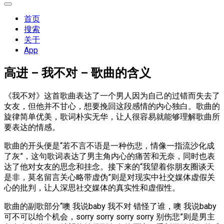
展
开
首页
菜
搜索
单
关于
App
高进 – 我不对 – 歌曲的含义
《我不对》这首歌曲表达了一个男人因为自己的过错而失去了
女友，但他并不甘心，想要挽回这段感情的内心独白。歌曲的
旋律简单优美，歌词朴实无华，让人很容易就能够理解歌曲所
要表达的情感。
歌曲的开头便是“若不言不语是一种伤悲，情像一指流沙化成
了灰”，这句歌词表达了男主角内心的痛苦和无奈，同时也表
达了他对女友的思念和挂念。接下来的“我望着你朋友圈谈天
是非，莫名留言关心略带虚伪”则是对现实中社交媒体虚假关
心的批判，让人深思社交媒体的真实性和虚假性。
歌曲的副歌部分“噢 我说baby 我不对 错怪了谁，噢 我说baby
可不可以给个机会，sorry sorry sorry sorry 别伤悲”则是男主