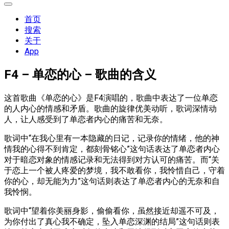
展
开
首页
菜
搜索
单
关于
App
F4 – 单恋的心 – 歌曲的含义
这首歌曲《单恋的心》是F4演唱的，歌曲中表达了一位单恋
的人内心的情感和矛盾。歌曲的旋律优美动听，歌词深情动
人，让人感受到了单恋者内心的痛苦和无奈。
歌词中“在我心里有一本隐藏的日记，记录你的情绪，他的神
情我的心得不到肯定，都刻骨铭心”这句话表达了单恋者内心
对于暗恋对象的情感记录和无法得到对方认可的痛苦。而“关
于恋上一个被人疼爱的梦境，我不敢看你，我怜惜自己，守着
你的心，却无能为力”这句话则表达了单恋者内心的无奈和自
我怜悯。
歌词中“望着你美丽身影，偷偷看你，虽然接近却遥不可及，
为你付出了真心我不确定，坠入单恋深渊的结局”这句话则表