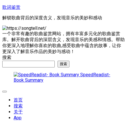
跳
歌词鉴赏
至
解锁歌曲背后的深度含义，发现音乐的美妙和感动
内
容
一个非常有趣的歌曲鉴赏网站，拥有丰富多元化的歌曲鉴赏
库。解开歌曲背后的深层含义，发现音乐的美感和情感。帮助
你更深入地理解你喜欢的歌曲,感受歌曲中蕴含的故事，让你
更深入了解音乐作品的美妙与感动！
搜索
搜索
SpeedReadist-
Book Summary
展
开
首页
菜
搜索
单
关于
App