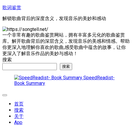
跳
歌词鉴赏
至
解锁歌曲背后的深度含义，发现音乐的美妙和感动
内
容
一个非常有趣的歌曲鉴赏网站，拥有丰富多元化的歌曲鉴赏
库。解开歌曲背后的深层含义，发现音乐的美感和情感。帮助
你更深入地理解你喜欢的歌曲,感受歌曲中蕴含的故事，让你
更深入了解音乐作品的美妙与感动！
搜索
搜索
SpeedReadist-
Book Summary
展
开
首页
菜
搜索
单
关于
App