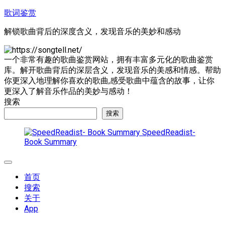
跳
歌词鉴赏
至
解锁歌曲背后的深度含义，发现音乐的美妙和感动
内
容
一个非常有趣的歌曲鉴赏网站，拥有丰富多元化的歌曲鉴赏
库。解开歌曲背后的深层含义，发现音乐的美感和情感。帮助
你更深入地理解你喜欢的歌曲,感受歌曲中蕴含的故事，让你
更深入了解音乐作品的美妙与感动！
搜索
搜索
SpeedReadist-
Book Summary
展
开
首页
菜
搜索
单
关于
App