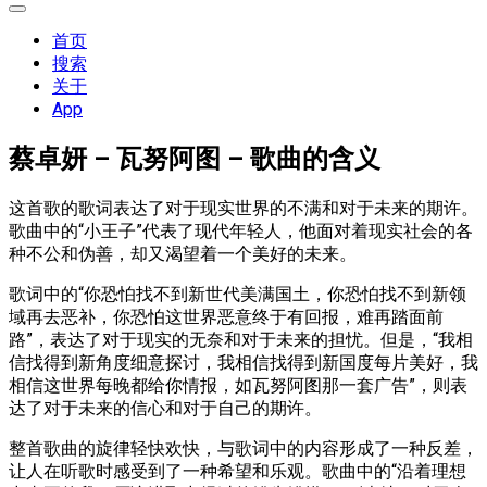
展
开
首页
菜
搜索
单
关于
App
蔡卓妍 – 瓦努阿图 – 歌曲的含义
这首歌的歌词表达了对于现实世界的不满和对于未来的期许。
歌曲中的“小王子”代表了现代年轻人，他面对着现实社会的各
种不公和伪善，却又渴望着一个美好的未来。
歌词中的“你恐怕找不到新世代美满国土，你恐怕找不到新领
域再去恶补，你恐怕这世界恶意终于有回报，难再踏面前
路”，表达了对于现实的无奈和对于未来的担忧。但是，“我相
信找得到新角度细意探讨，我相信找得到新国度每片美好，我
相信这世界每晚都给你情报，如瓦努阿图那一套广告”，则表
达了对于未来的信心和对于自己的期许。
整首歌曲的旋律轻快欢快，与歌词中的内容形成了一种反差，
让人在听歌时感受到了一种希望和乐观。歌曲中的“沿着理想