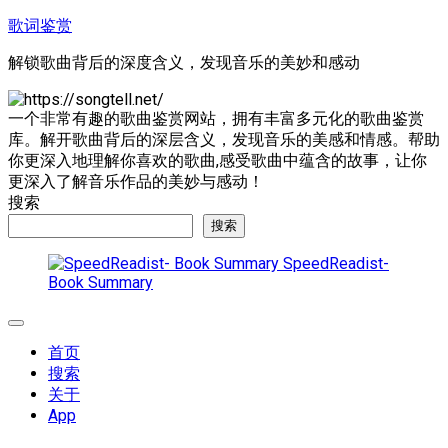
跳
歌词鉴赏
至
解锁歌曲背后的深度含义，发现音乐的美妙和感动
内
容
一个非常有趣的歌曲鉴赏网站，拥有丰富多元化的歌曲鉴赏
库。解开歌曲背后的深层含义，发现音乐的美感和情感。帮助
你更深入地理解你喜欢的歌曲,感受歌曲中蕴含的故事，让你
更深入了解音乐作品的美妙与感动！
搜索
搜索
SpeedReadist-
Book Summary
展
开
首页
菜
搜索
单
关于
App