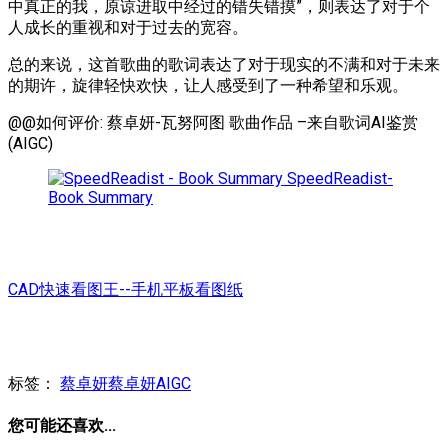
中真正的我，原谅进取中经过的错失错摸”，则表达了对于个
人成长的重视和对于过去的宽容。
总的来说，这首歌曲的歌词表达了对于现实的不满和对于未来
的期许，旋律轻快欢快，让人感受到了一种希望和乐观。
@@如何评价: 蔡卓妍-瓦努阿图 歌曲作品 –来自歌词AI鉴赏
(AIGC)
SpeedReadist-
Book Summary
CAD快速看图王--手机平板看图纸
标签：
蔡卓妍
蔡卓妍AIGC
您可能还喜欢...