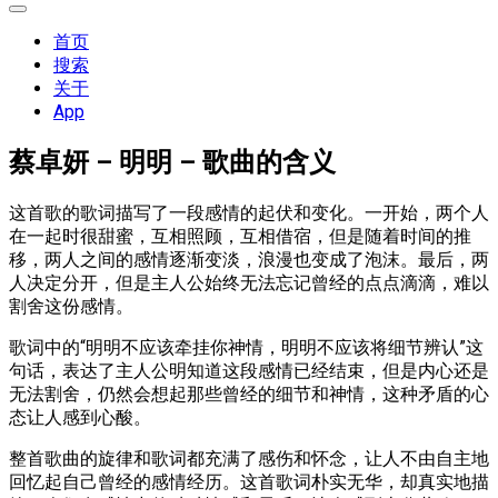
展
开
首页
菜
搜索
单
关于
App
蔡卓妍 – 明明 – 歌曲的含义
这首歌的歌词描写了一段感情的起伏和变化。一开始，两个人
在一起时很甜蜜，互相照顾，互相借宿，但是随着时间的推
移，两人之间的感情逐渐变淡，浪漫也变成了泡沫。最后，两
人决定分开，但是主人公始终无法忘记曾经的点点滴滴，难以
割舍这份感情。
歌词中的“明明不应该牵挂你神情，明明不应该将细节辨认”这
句话，表达了主人公明知道这段感情已经结束，但是内心还是
无法割舍，仍然会想起那些曾经的细节和神情，这种矛盾的心
态让人感到心酸。
整首歌曲的旋律和歌词都充满了感伤和怀念，让人不由自主地
回忆起自己曾经的感情经历。这首歌词朴实无华，却真实地描