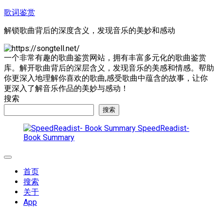
跳
歌词鉴赏
至
解锁歌曲背后的深度含义，发现音乐的美妙和感动
内
容
一个非常有趣的歌曲鉴赏网站，拥有丰富多元化的歌曲鉴赏
库。解开歌曲背后的深层含义，发现音乐的美感和情感。帮助
你更深入地理解你喜欢的歌曲,感受歌曲中蕴含的故事，让你
更深入了解音乐作品的美妙与感动！
搜索
搜索
SpeedReadist-
Book Summary
展
开
首页
菜
搜索
单
关于
App