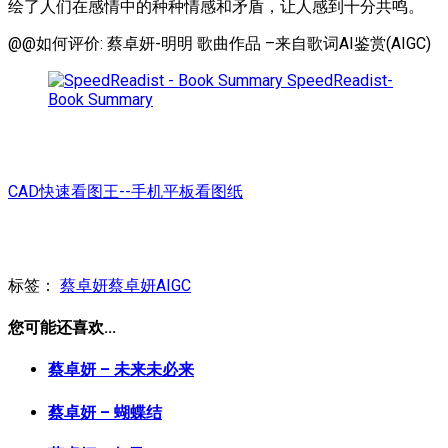
绘了人们在感情中的种种情感和矛盾，让人感到十分共鸣。
@@如何评价: 蔡卓妍-明明 歌曲作品 –来自歌词AI鉴赏(AIGC)
SpeedReadist-
Book Summary
CAD快速看图王--手机平板看图纸
标签：
蔡卓妍
蔡卓妍AIGC
您可能还喜欢...
蔡卓妍 – 未来未必来
蔡卓妍 – 蝴蝶结